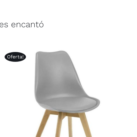
les encantó
Oferta!
AÑADIR AL CARRITO
/
QUICK VIEW