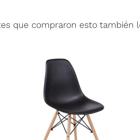
ntes que compraron esto también 
AÑADIR AL CARRITO
/
QUICK VIEW