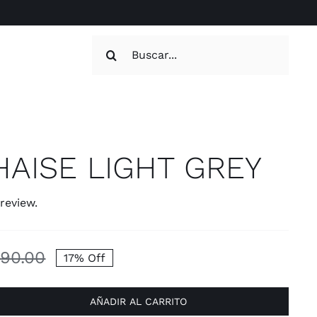
Buscar:
HAISE LIGHT GREY
 review.
90.00
17% Off
El
El
precio
precio
AÑADIR AL CARRITO
original
actual