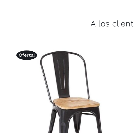
A los clie
Oferta!
AÑADIR AL CARRITO
/
QUICK VIEW