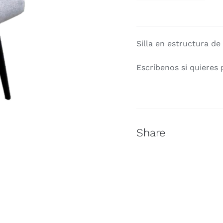
CHAISE
LIGHT
GREY
Silla en estructura de
cantidad
Escríbenos si quieres 
Share