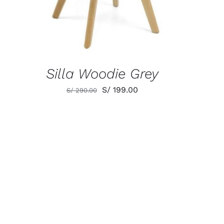
Silla Woodie Grey
El
El
S/
199.00
S/
290.00
precio
precio
original
actual
era:
es:
S/ 290.00.
S/ 199.00.