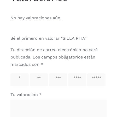
No hay valoraciones aún.
Sé el primero en valorar “SILLA RITA”
Tu dirección de correo electrónico no será
publicada.
Los campos obligatorios están
marcados con
*
1 de 5
2 de 5
3 de 5
4 de 5
5 de 5
estrellas
estrellas
estrellas
estrellas
estrellas
Tu valoración
*