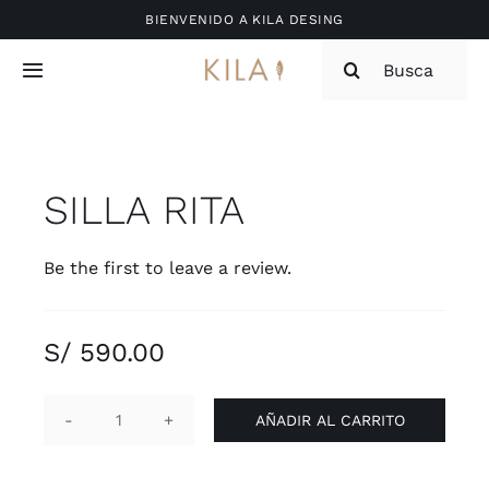
Saltar
BIENVENIDO A KILA DESING
al
Buscar:
contenido
Toggle
Navigation
Inicio
SILLA RITA
Tienda
Be the first to leave a review.
Nosotros
Contacto
S/
590.00
AÑADIR AL CARRITO
SILLA
RITA